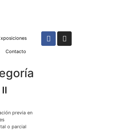
Exposiciones
Contacto
tegoría
II
ación previa en
es
tal o parcial